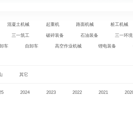
混凝土机械
起重机
路面机械
桩工机械
三一筑工
破碎装备
石油装备
三一环境
卸车
自卸车
高空作业机械
锂电装备
山
其它
25
2024
2023
2022
2021
202