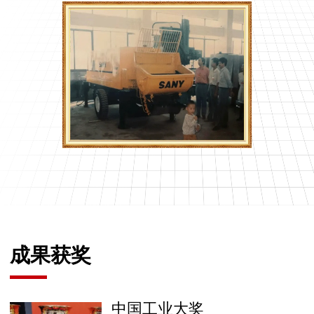
成果获奖
中国工业大奖