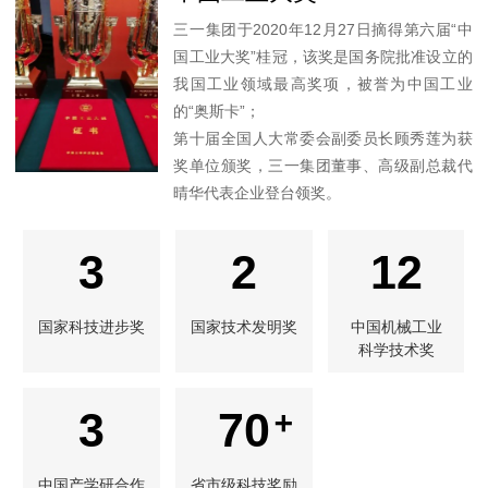
三一集团于2020年12月27日摘得第六届“中
国工业大奖”桂冠，该奖是国务院批准设立的
我国工业领域最高奖项，被誉为中国工业
的“奥斯卡”；
第十届全国人大常委会副委员长顾秀莲为获
奖单位颁奖，三一集团董事、高级副总裁代
晴华代表企业登台领奖。
3
2
12
国家科技进步奖
国家技术发明奖
中国机械工业
科学技术奖
3
70
+
中国产学研合作
省市级科技奖励