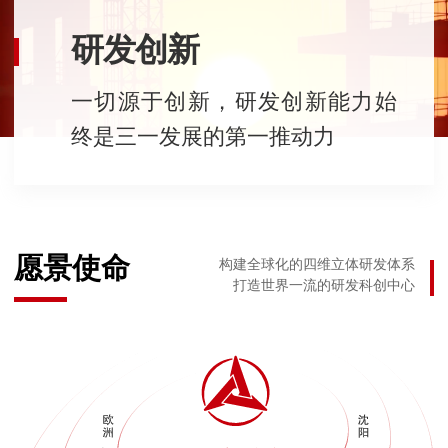
研发创新
一切源于创新，研发创新能力始
终是三一发展的第一推动力
愿景使命
构建全球化的四维立体研发体系
打造世界一流的研发科创中心