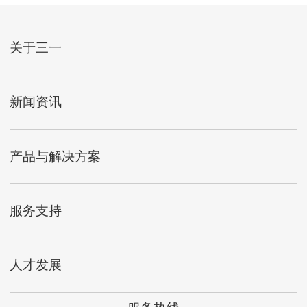
关于三一
新闻资讯
产品与解决方案
服务支持
人才发展