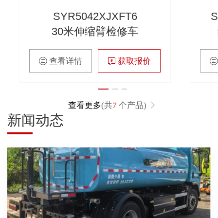
SYR5042XJXFT6
S
30米伸缩臂检修车
查看详情
获取报价
查看更多
(共
7
个产品)
新闻动态