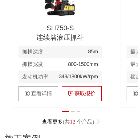
SH750-S
连续墙液压抓斗
85m
抓槽深度
最
800-1500mm
抓槽宽度
最
348/1800kW/rpm
发动机功率
额
查看详情
获取报价
查看更多
(共
12
个产品)