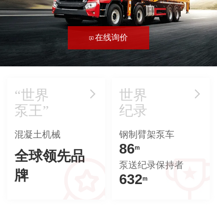
在线询价
“世界
世界
泵王”
纪录
混凝土机械
钢制臂架泵车
86
m
全球领先品
泵送纪录保持者
牌
632
m