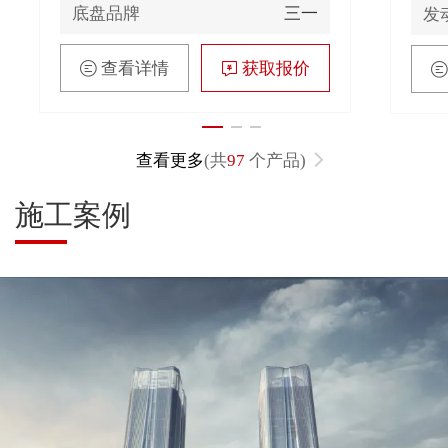
底盘品牌
三一
发
查看详情
获取报价
查看更多
(共
97
个产品)
施工案例