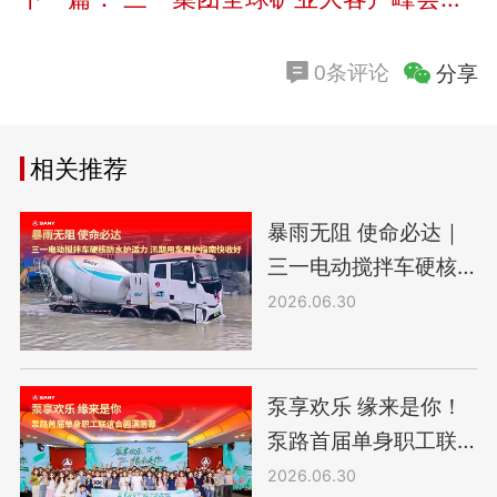
分享
0条评论
相关推荐
暴雨无阻 使命必达｜
三一电动搅拌车硬核
防水护运力 汛期用车
2026.06.30
养护指南快收好
泵享欢乐 缘来是你！
泵路首届单身职工联
谊会圆满落幕
2026.06.30