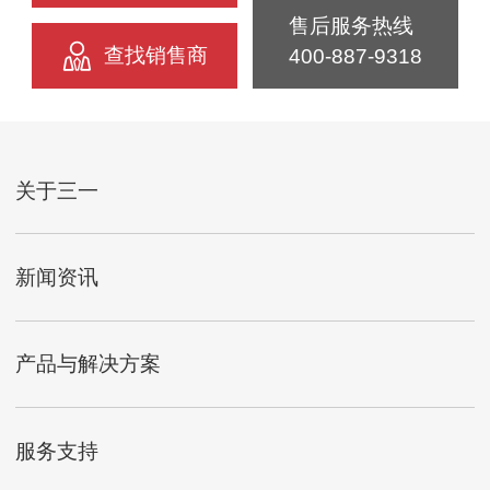
售后服务热线
查找销售商
400-887-9318
关于三一
新闻资讯
产品与解决方案
服务支持