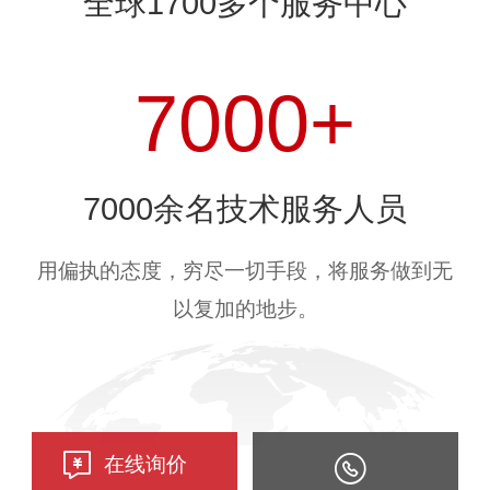
全球1700多个服务中心
7000+
7000余名技术服务人员
用偏执的态度，穷尽一切手段，将服务做到无
以复加的地步。
在线询价