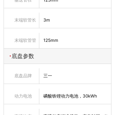
末端软管长
3m
度
末端软管管
125mm
底盘参数
径
底盘品牌
三一
动力电池
磷酸铁锂动力电池，30kWh