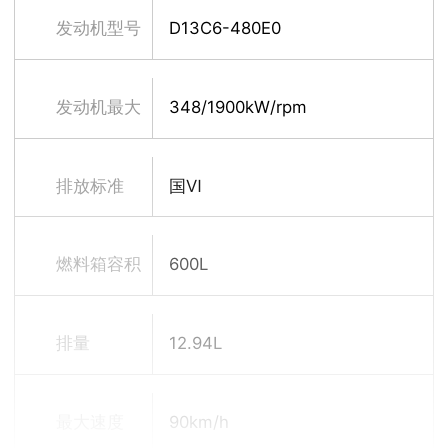
发动机型号
D13C6-480E0
发动机最大
348/1900kW/rpm
净功率
排放标准
国Ⅵ
燃料箱容积
600L
排量
12.94L
最大速度
90km/h