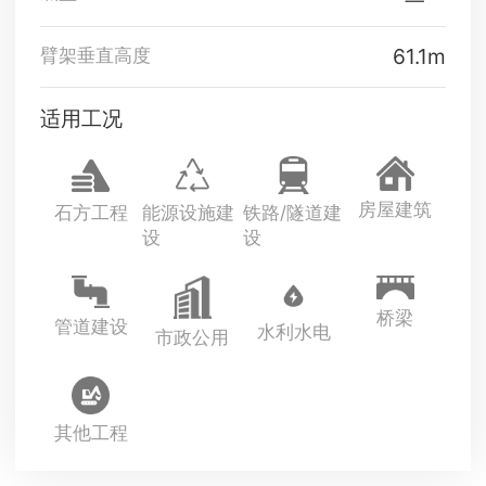
61.1m
臂架垂直高度
适用工况
房屋建筑
石方工程
能源设施建
铁路/隧道建
设
设
桥梁
管道建设
水利水电
市政公用
其他工程