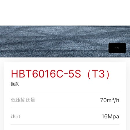
1/1
HBT6016C-5S（T3）
拖泵
70m³/h
低压输送量
16Mpa
压力