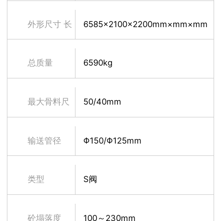
上料高度
外形尺寸 长
6585×2100×2200mm×mm×mm
×宽×高
总质量
6590kg
最大骨料尺
50/40mm
寸
输送管径
Φ150/Φ125mm
类型
S阀
砼塌落度
100～230mm