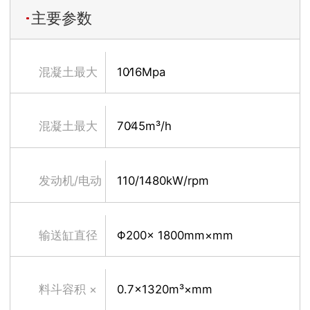
主要参数
混凝土最大
10∕16Mpa
理论输送压
混凝土最大
70∕45m³/h
力(低压/高
理论输送量
发动机/电动
110/1480kW/rpm
压)
(低压∕高压)
机额定功率
输送缸直径
Φ200× 1800mm×mm
× 最大行程
料斗容积 ×
0.7×1320m³×mm