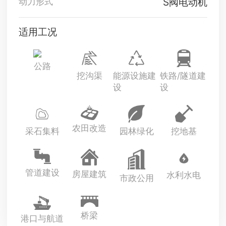
S阀电动机
动力形式
适用工况
公路
挖沟渠
能源设施建
铁路/隧道建
设
设
农田改造
采石集料
园林绿化
挖地基
管道建设
房屋建筑
水利水电
市政公用
桥梁
港口与航道