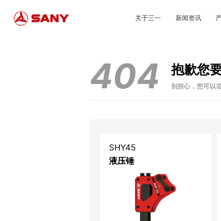
关于三一
新闻资讯
404
抱歉您
别担心，您可以
SHY45
液压锤