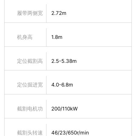
履带两侧宽
2.72m
机身高
1.8m
定位截割高
2.5-5.38m
度
定位掘进宽
4.0-6.8m
度
截割电机功
200/110kW
率
截割头转速
46/23/650r/min