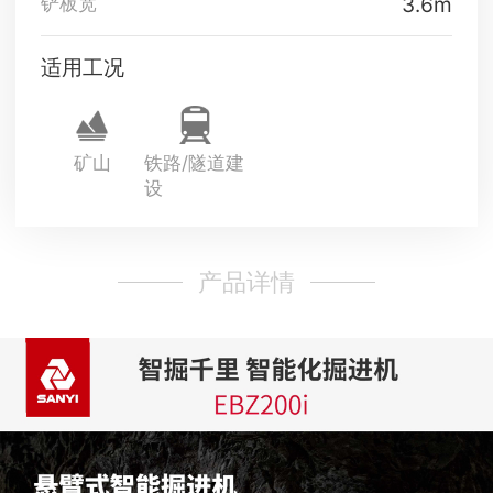
3.6m
铲板宽
适用工况
矿山
铁路/隧道建
设
产品详情