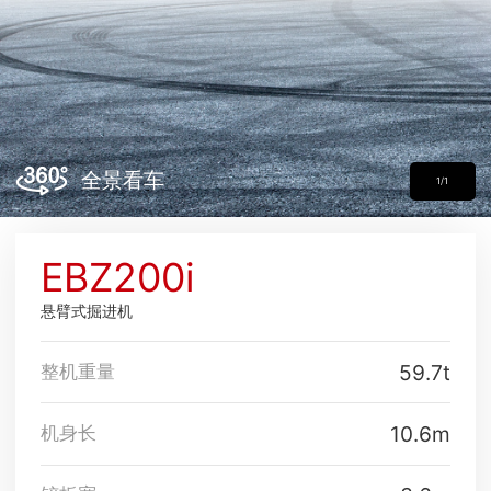
全景看车
1/1
EBZ200i
悬臂式掘进机
59.7t
整机重量
10.6m
机身长