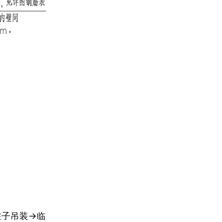
柱子吊装→临