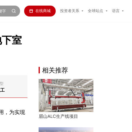
在线商城
投资者关系
全球站点
语言
地下室
相关推荐
型
筑工
用，为实现
眉山ALC生产线项目