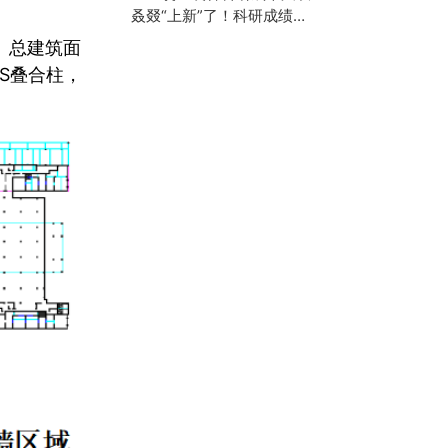
叒叕“上新”了！科研成绩再
攀高峰
。总建筑面
S叠合柱，