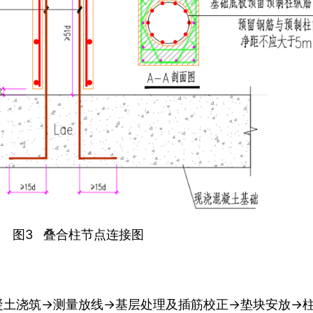
图3 叠合柱节点连接图
凝土浇筑→测量放线→基层处理及插筋校正→垫块安放→