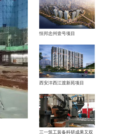
恒邦忠州壹号项目
西安沣西江渡新苑项目
三一筑工装备科研成果又双