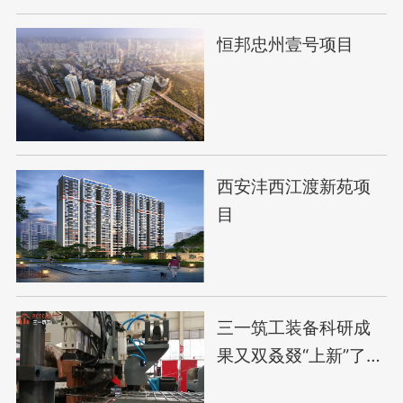
恒邦忠州壹号项目
西安沣西江渡新苑项
目
三一筑工装备科研成
果又双叒叕“上新”了！
科研成绩再攀高峰