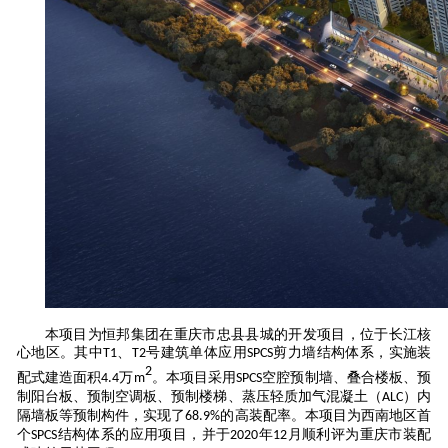
本项目为恒邦集团在重庆市忠县县城的开发项目，位于长江核
心地区。其中
、
号建筑单体应用
剪力墙结构体系，实施装
T1
T2
SPCS
2
配式建造面积
万
。本项目
采用
空腔预制墙、叠合楼板、预
4.4
m
SPCS
制阳台板、预制空调板、预制楼梯、蒸压轻质加气混凝土（
）内
ALC
隔墙板等预制构件，实现了
的高装配率。本项目为西南地区首
68.9%
个
结构体系的应用项目，并于
年
月顺利评为重庆市装配
SPCS
2020
12