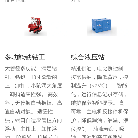
多功能铁钻工
综合液压站
大管径多功能，满足钻
精准供油，电比例控制，
杆、钻铤、10寸套管的
按需供油，降低背压，控
上、卸扣，小鼠洞大角度
制温升（≤75℃）。 智能
上卸扣适应性强。 高效
化，运行信息记录存储，
率，无停顿自动换挡、高
维护保养智能提示。 高
速自动对缺。 适应性
可靠，主电机反接停机保
强，钳口自适应管柱方向
护，降低漏油，油温、液
浮动、主钳上、卸扣浮
位控制。 油液寿命，吸
动。 咬痕浅，机械式自
油、回油和高压多重过