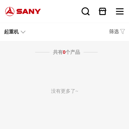
筛选
起重机
共有
0
个产品
没有更多了~