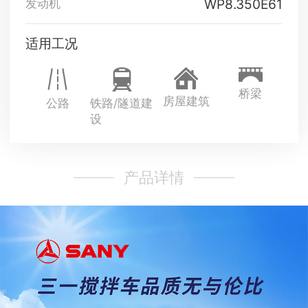
WP8.350E61
发动机
适用工况
桥梁
房屋建筑
公路
铁路/隧道建
设
产品详情