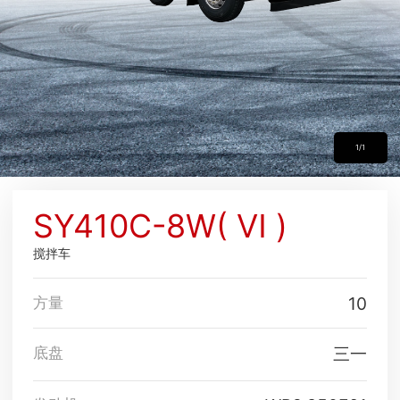
1/1
SY410C-8W( Ⅵ )
搅拌车
10
方量
三一
底盘