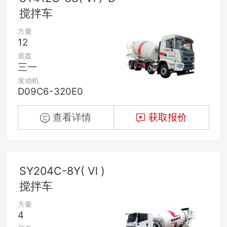
搅拌车
方量
12
底盘
三一
发动机
D09C6-320E0
查看详情
获取报价
SY204C-8Y( Ⅵ )
搅拌车
方量
4