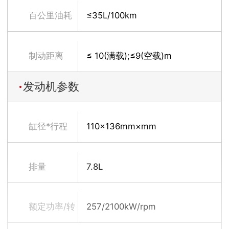
径
百公里油耗
≤35L/100km
制动距离
≤ 10(满载);≤9(空载)m
发动机参数
V0=30km/h
缸径*行程
110×136mm×mm
排量
7.8L
额定功率/转
257/2100kW/rpm