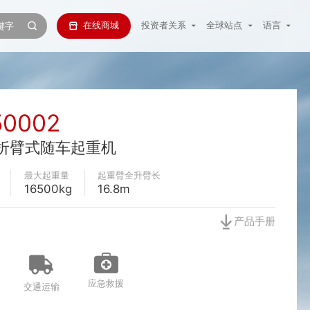
在线商城
投资者关系
全球站点
语言
50002
米折臂式随车起重机
最大起重量
起重臂全升臂长
16500kg
16.8m
产品手册
应急救援
交通运输