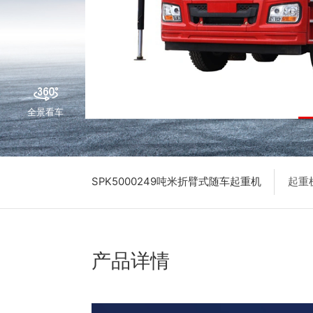
全景看车
SPK5000249吨米折臂式随车起重机
起重
产品详情