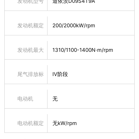
发动机型号
道依茨D09S4T9A
发动机额定
200/2000kW/rpm
功率/转速
发动机最大
1310/1100-1400N·m/rpm
扭矩/转速
尾气排放标
Ⅳ阶段
准
电动机
无
电动机额定
无kW/rpm