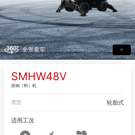
全景看车
1/1
SMHW48V
抓钢（料）机
轮胎式
类型
适用工况