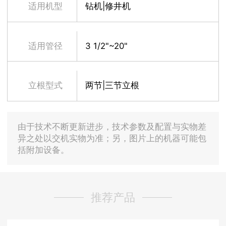
适用机型
钻机|修井机
适用管径
3 1/2"~20"
立根型式
两节|三节立根
由于技术不断更新进步，技术参数及配置与实物差
异之处以交机实物为准；另，图片上的机器可能包
括附加设备。
推荐产品