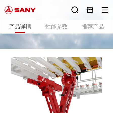
产品详情
性能参数
推荐产品