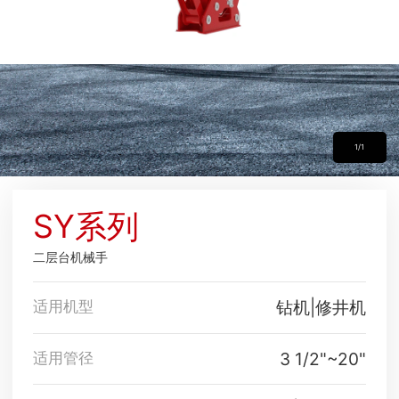
1/1
SY系列
二层台机械手
钻机|修井机
适用机型
3 1/2"~20"
适用管径