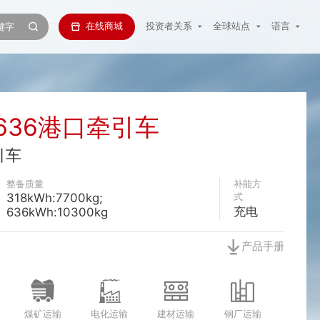
在线商城
投资者关系
全球站点
语言
/636港口牵引车
引车
整备质量
补能方
318kWh:7700kg;
式
充电
636kWh:10300kg
产品手册
煤矿运输
钢厂运输
电化运输
建材运输