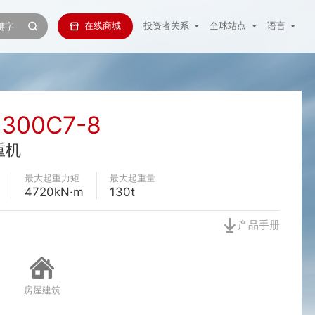
在线商城
投资者关系
全球站点
语言
1300C7-8
重机
最大起重力矩
最大起重量
4720kN·m
130t
产品手册
房屋建筑