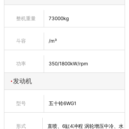
整机重量
73000kg
斗容
/m³
功率
350/1800kW/rpm
发动机
型号
五十铃6WG1
形式
直喷、6缸4冲程 涡轮增压中冷、水