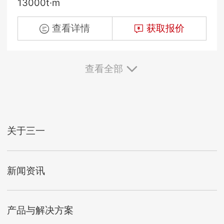
13000t·m
查看详情
获取报价
查看全部
关于三一
新闻资讯
产品与解决方案