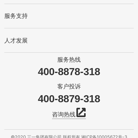
服务支持
人才发展
服务热线
400-8878-318
客户投诉
400-8879-318
咨询热线
©2020 三一集团有限公司 版权所有
湘ICP备10005672号-3