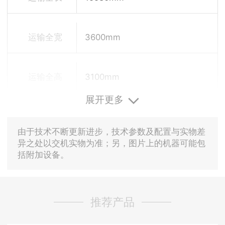
运输全宽
3600mm
运输全高
3100mm
展开更多
由于技术不断更新进步，技术参数及配置与实物差
异之处以交机实物为准；另，图片上的机器可能包
括附加设备。
推荐产品