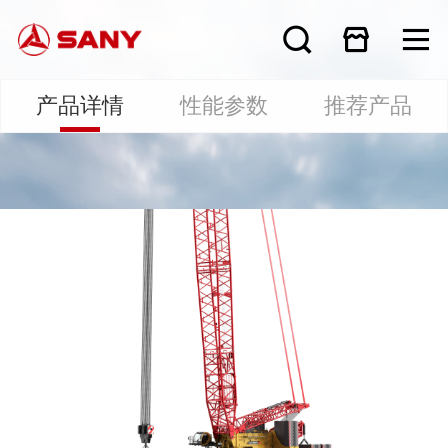
产品详情
性能参数
推荐产品