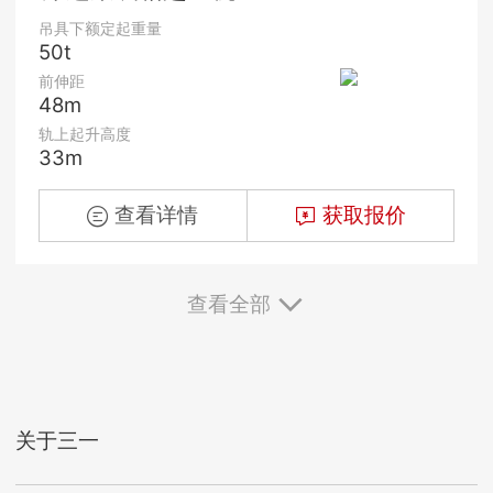
吊具下额定起重量
50t
前伸距
48m
轨上起升高度
33m
查看详情
获取报价
查看全部
关于三一