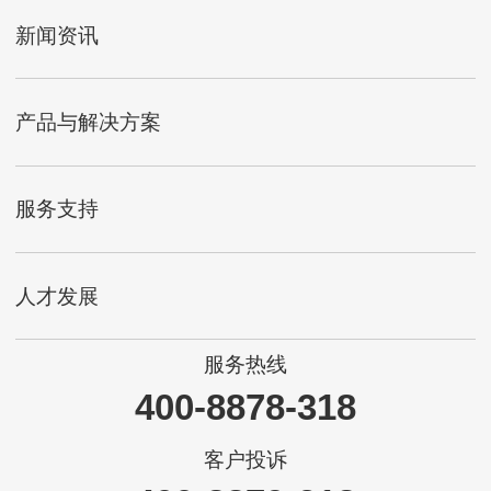
新闻资讯
产品与解决方案
服务支持
人才发展
服务热线
400-8878-318
客户投诉