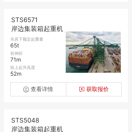
STS6571
岸边集装箱起重机
吊具下额定起重量
65t
前伸距
71m
轨上起升高度
52m
查看详情
获取报价
STS5048
岸边集装箱起重机