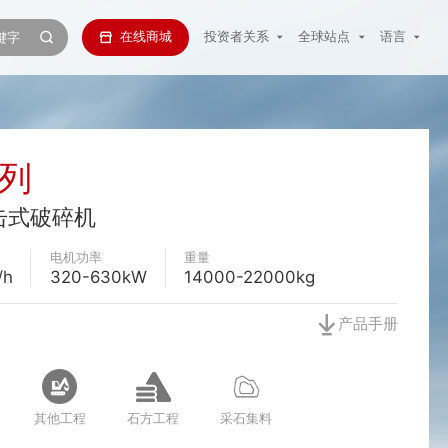
在线商城
投资者关系
全球站点
语言
系列
击式破碎机
电机功率
重量
/h
320-630kW
14000-22000kg
产品手册
其他工程
石方工程
采石集料