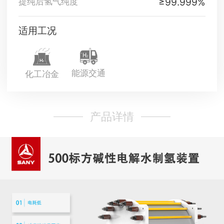
≥99.999%
提纯后氢气纯度
适用工况
能源交通
化工冶金
产品详情