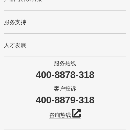
服务支持
人才发展
服务热线
400-8878-318
客户投诉
400-8879-318
咨询热线