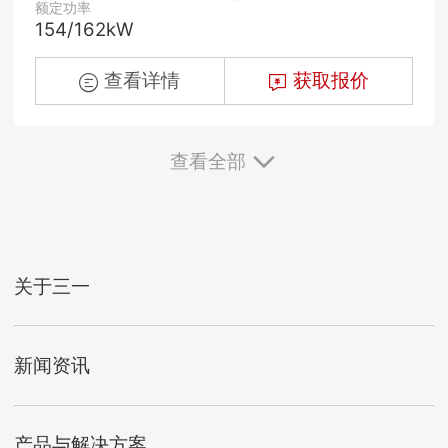
额定功率
154/162kW
查看详情
获取报价
查看全部
关于三一
新闻资讯
产品与解决方案