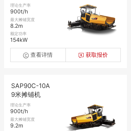
理论生产率
900t/h
最大摊铺宽度
8.2m
额定功率
154kW
查看详情
获取报价
SAP90C-10A
9米摊铺机
理论生产率
900t/h
最大摊铺宽度
9.2m