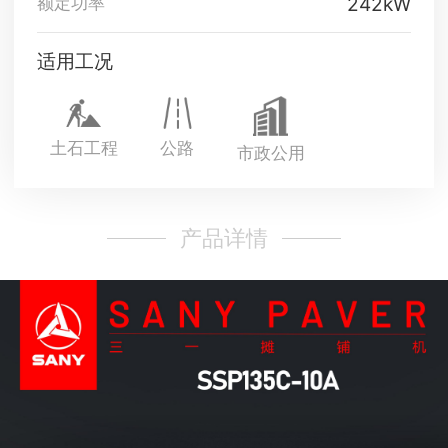
242kW
额定功率
适用工况
土石工程
公路
市政公用
产品详情