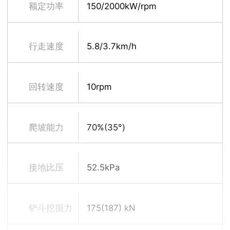
额定功率
150/2000kW/rpm
行走速度
5.8/3.7km/h
(高/低)
回转速度
10rpm
爬坡能力
70%(35°)
接地比压
52.5kPa
铲斗挖掘力
175(187) kN