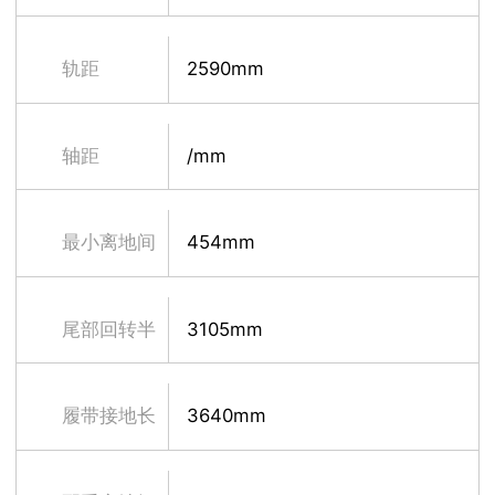
轨距
2590mm
轴距
/mm
最小离地间
454mm
隙
尾部回转半
3105mm
径
履带接地长
3640mm
度