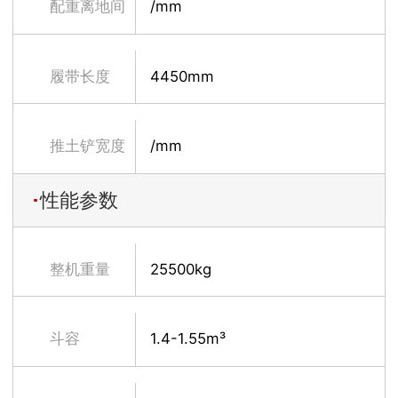
配重离地间
/mm
隙
履带长度
4450mm
推土铲宽度
/mm
性能参数
整机重量
25500kg
斗容
1.4-1.55m³