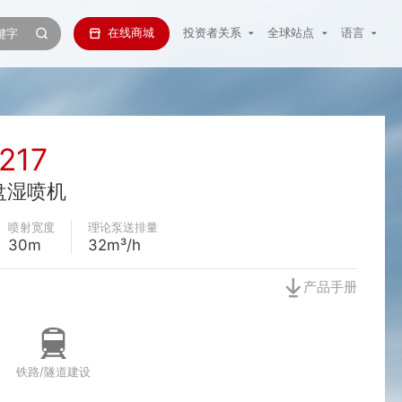
在线商城
投资者关系
全球站点
语言
217
盘湿喷机
喷射宽度
理论泵送排量
30m
32m³/h
产品手册
铁路/隧道建设