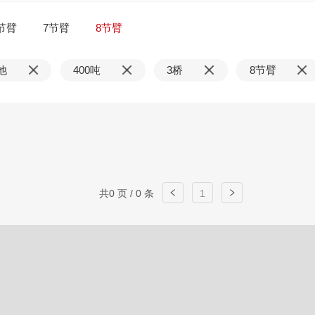
节臂
7节臂
8节臂
他
400吨
3桥
8节臂
共0 页 / 0 条
1