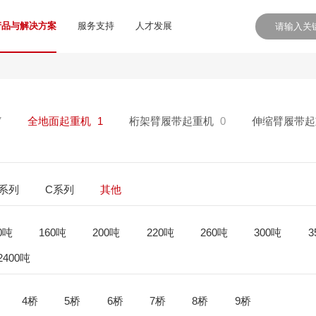
产品与解决方案
服务支持
人才发展
7
全地面起重机
1
桁架臂履带起重机
0
伸缩臂履带起
E系列
C系列
其他
0吨
160吨
200吨
220吨
260吨
300吨
3
2400吨
4桥
5桥
6桥
7桥
8桥
9桥