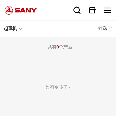
筛选
起重机
共有
0
个产品
没有更多了~