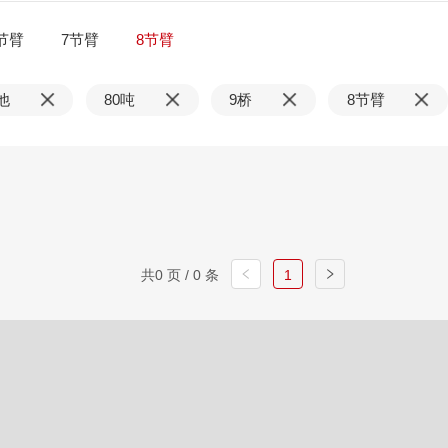
节臂
7节臂
8节臂
他
80吨
9桥
8节臂
共0 页 / 0 条
1