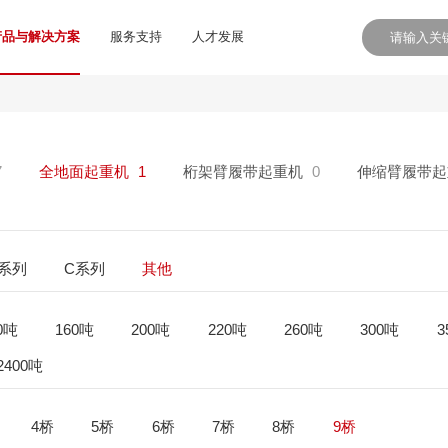
产品与解决方案
服务支持
人才发展
7
全地面起重机
1
桁架臂履带起重机
0
伸缩臂履带起
E系列
C系列
其他
0吨
160吨
200吨
220吨
260吨
300吨
3
2400吨
4桥
5桥
6桥
7桥
8桥
9桥