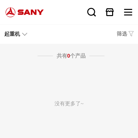
筛选
起重机
共有
0
个产品
没有更多了~