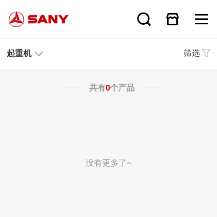
筛选
起重机
共有
0
个产品
没有更多了~