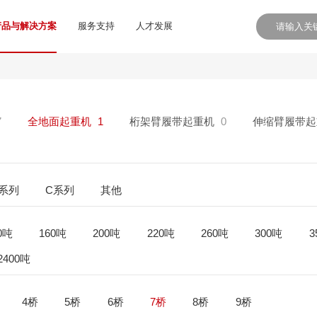
产品与解决方案
服务支持
人才发展
7
全地面起重机
1
桁架臂履带起重机
0
伸缩臂履带起
E系列
C系列
其他
0吨
160吨
200吨
220吨
260吨
300吨
3
2400吨
4桥
5桥
6桥
7桥
8桥
9桥