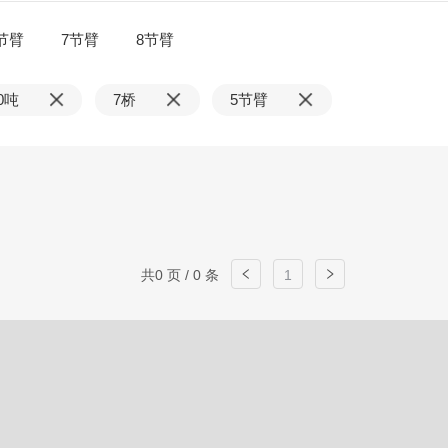
节臂
7节臂
8节臂
0吨
7桥
5节臂
共0 页 / 0 条
1