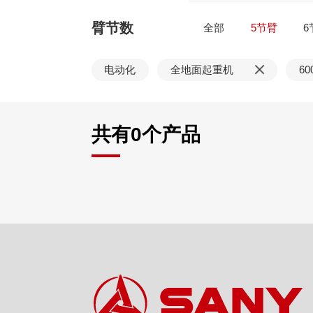
臂节数
全部
5节臂
6
电动化
全地面起重机
60
共有
0
个产品