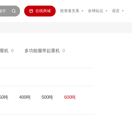
在线商城
投资者关系
全球站点
语言
重机
0
多功能履带起重机
0
50吨
400吨
500吨
600吨