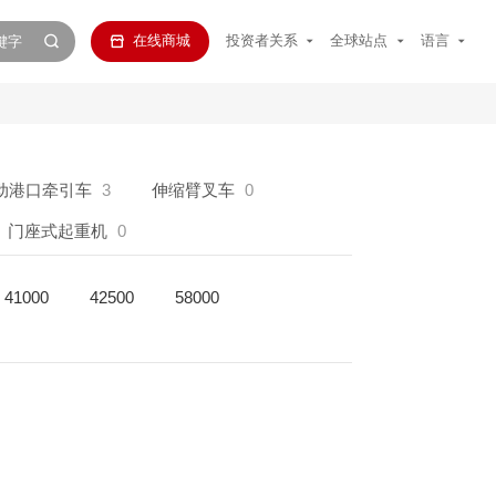
在线商城
投资者关系
全球站点
语言
动港口牵引车
3
伸缩臂叉车
0
门座式起重机
0
41000
42500
58000