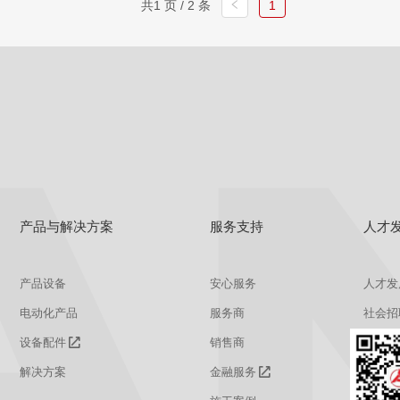
共1 页 / 2 条
1
查看
详情
获取报价
产品与解决方案
服务支持
人才
产品设备
安心服务
人才发
电动化产品
服务商
社会招
设备配件
销售商
校园招
解决方案
金融服务