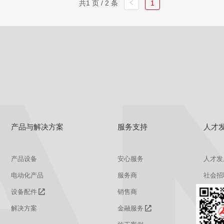
共1 页 / 2 条
1
查看
详情
获取报价
产品与解决方案
服务支持
人才
产品设备
安心服务
人才发
电动化产品
服务商
社会招
设备配件
销售商
校园招
解决方案
金融服务