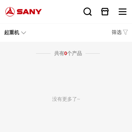
筛选
起重机
共有
0
个产品
没有更多了~