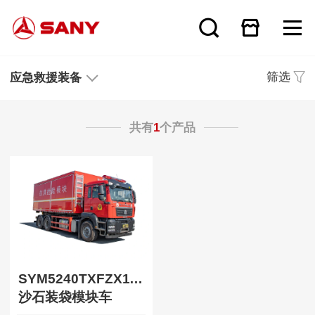
筛选
应急救援装备
共有
1
个产品
SYM5240TXFZX115
沙石装袋模块车