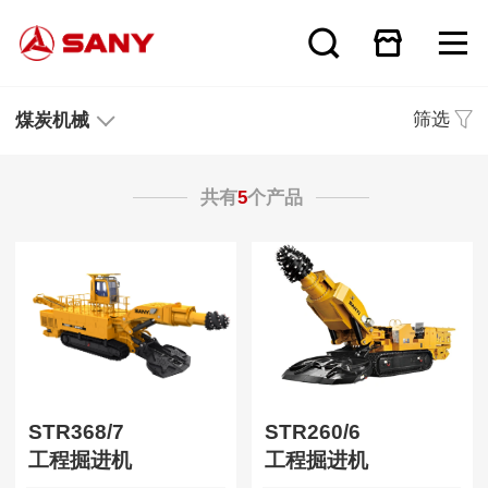
筛选
煤炭机械
共有
5
个产品
STR368/7
STR260/6
工程掘进机
工程掘进机