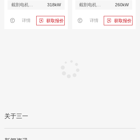
截割电机功率
318kW
截割电机功率
260kW
详情
详情
获取报价
获取报价
关于三一