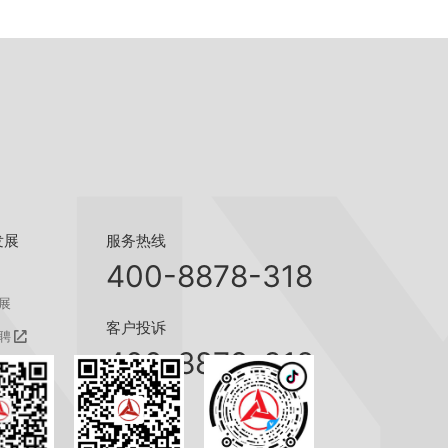
服务热线
发展
400-8878-318
展
客户投诉
聘
400-8879-318
聘
咨询热线