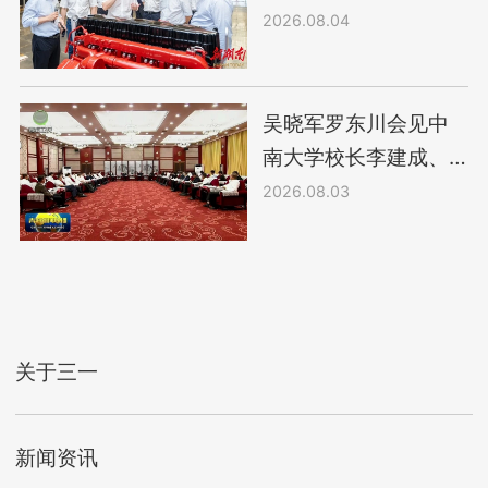
2026.08.04
吴晓军罗东川会见中
南大学校长李建成、
三一集团轮值董事长
2026.08.03
唐修国
关于三一
新闻资讯