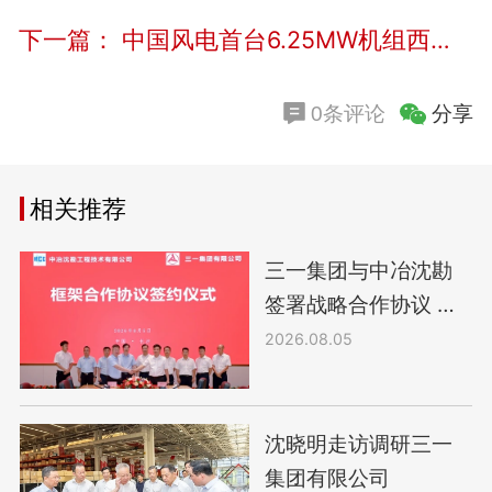
下一篇：
中国风电首台6.25MW机组西班牙投运
分享
0条评论
相关推荐
三一集团与中冶沈勘
签署战略合作协议 共
建智慧矿山产业协同
2026.08.05
生态
沈晓明走访调研三一
集团有限公司