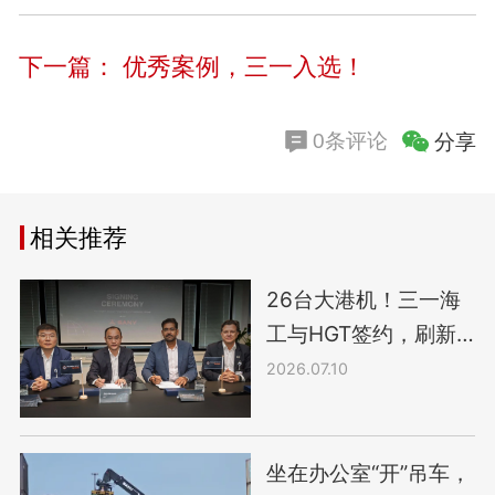
下一篇：
优秀案例，三一入选！
分享
0条评论
相关推荐
26台大港机！三一海
工与HGT签约，刷新
南美项目纪录
2026.07.10
坐在办公室“开”吊车，