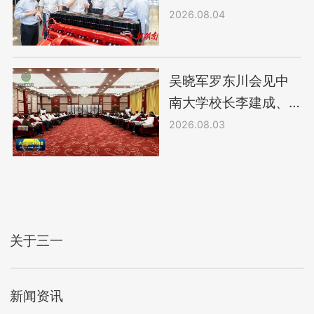
2026.08.04
吴晓军罗东川会见中
南大学校长李建成、
三一集团轮值董事长
2026.08.03
唐修国
关于三一
新闻资讯