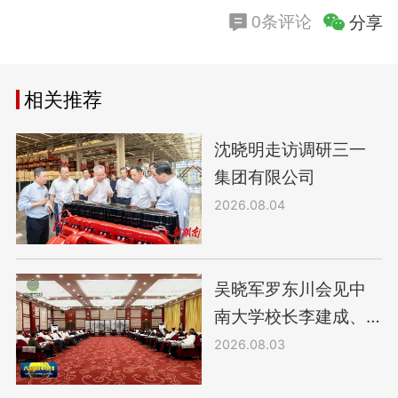
分享
0条评论
相关推荐
沈晓明走访调研三一
集团有限公司
2026.08.04
吴晓军罗东川会见中
南大学校长李建成、
三一集团轮值董事长
2026.08.03
唐修国