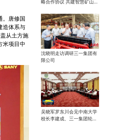
略合作协议 共建智慧矿山产
业协同生态
通。唐修国
建造体系与
覆盖从土方施
方米项目中
沈晓明走访调研三一集团有
限公司
吴晓军罗东川会见中南大学
校长李建成、三一集团轮值
董事长唐修国