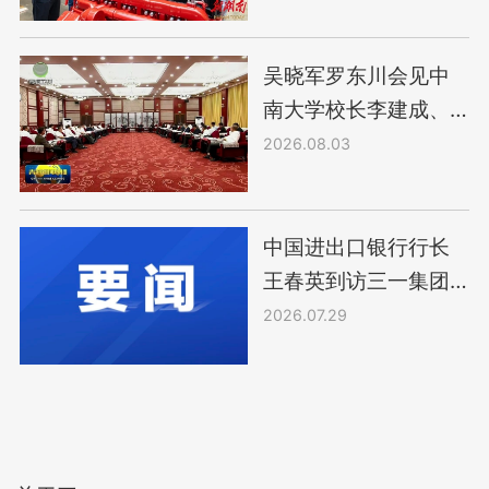
吴晓军罗东川会见中
南大学校长李建成、
三一集团轮值董事长
2026.08.03
唐修国
中国进出口银行行长
王春英到访三一集团
开展合作洽谈
2026.07.29