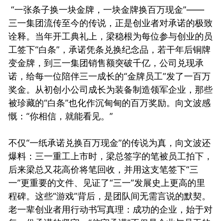
“一张条子换一块金牌，一块金牌换百万现金”——
三一集团流传至今的传说，正是创业者对承诺的极致
诠释。当年开工典礼上，梁稳根为每位参与创业的员
工签下“白条”，承诺凭条兑换纪念品，若干年后铜牌
变金牌，到三一集团销售额突破千亿，公司兑现承
诺，给每一位陪伴三一成长的“金牌员工”发了一百万
奖金。从初创小公司成长为装备制造领军企业，那些
被珍藏的“白条”也化作沉甸甸的百万奖励。向文波感
慨：“你相信，就能看见。”
不仅“一纸承诺兑换百万现金”的传说为真，向文波还
爆料：三一重工上市时，梁总签字的笔被员工拍下，
后来梁总又花高价将笔回收，并用这支笔签下“三
一”更重要的文件、见证了“三一”发展史上更高的里
程碑。这些“游戏”背后，是团队间无需言说的默契。
老一辈创业者用行动书写真理：成功的企业，始于对