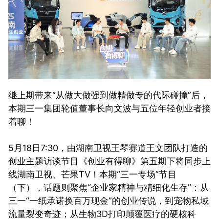
继上期带来“从做大做强到做精做专的代际碰撞”后，
本期三一集团轮值董事长向文波与五位年轻创业者接
着聊！
5月18日7:30，由湖南卫视王琴赛道王文团队打造的
创业主题访谈节目《创业有得聊》第五期下将同步上
线湖南卫视、芒果TV！本期“三一专场”节目
（下），话题则聚焦“企业家精神与精细化生存”：从
三一“一纸承诺换百万现金”的创业传说，到宠物私域
流量裂变奇迹；从生物3D打印颠覆医疗的硬核科