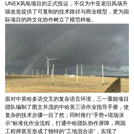
UNEX风电项目的正式投运，不仅为中亚老旧风场升
级改造提供了可复制的技术路径与商业模型，更为国
际项目的跨文化协作树立了模范样板。
面对中英哈多语交叉的复杂语言环境，三一重能项目
团队编制了图文并茂的中哈英三语作业指导手册，使
复杂的技术步骤一目了然；同时推行“手势+现场演
示"标准化作业流程，打通中哈团队协作屏障，两国
工程师甚至形成了独特的“工地混合语”，实现了