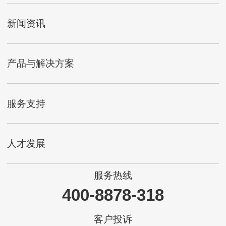
新闻资讯
产品与解决方案
服务支持
人才发展
服务热线
400-8878-318
客户投诉