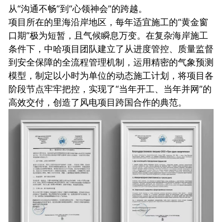
从“沟通不畅”到“心领神会”的跨越。
项目所在的里海沿岸地区，每年适宜施工的“黄金窗
口期”极为短暂，且气候瞬息万变。在复杂海岸施工
条件下，中哈项目团队建立了从进度管控、质量监督
到安全保障的全流程管理机制，运用精密的气象预测
模型，制定以小时为单位的动态施工计划，将项目各
阶段节点牢牢把控，实现了“当年开工、当年并网”的
高效交付，创造了风电项目跨国合作的典范。