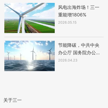
风电出海炸场！三一
重能增1806%
2026.05.15
节能降碳，中共中央
办公厅 国务院办公厅
重磅发文！
2026.04.23
关于三一